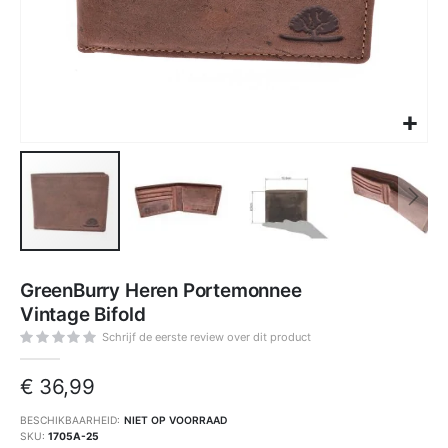
Ga
naar
GreenBurry Heren Portemonnee
het
begin
Vintage Bifold
van
de
afbeeldingen-
Schrijf de eerste review over dit product
gallerij
€ 36,99
BESCHIKBAARHEID:
NIET OP VOORRAAD
SKU
1705A-25