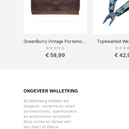
GreenBurry Vintage Portemonnee Flap
Topkwaliteit We
Rating:
Rat
0%
0%
€ 58,99
€ 42,
ONGEVEER WALLETKING
Bij Walletking hebben we
elegante, moderne en smart
portemonnees, kaarthouders
en accessoires verzameld.
Koop online en betaal met
een kaart of Klarna.