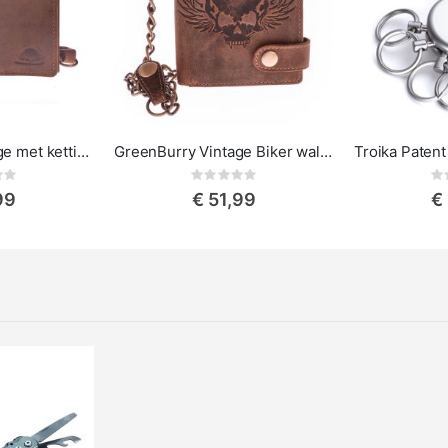
GreenBurry Vintage met ketting
GreenBurry Vintage Biker wallet - Schedel
ing:
Rating:
0%
0%
99
€ 51,99
€