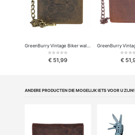
GreenBurry Vintage Biker wallet - Motor
Rating:
Rat
0%
0%
€ 51,99
€ 51,
ANDERE PRODUCTEN DIE MOGELIJK IETS VOOR U ZIJN!