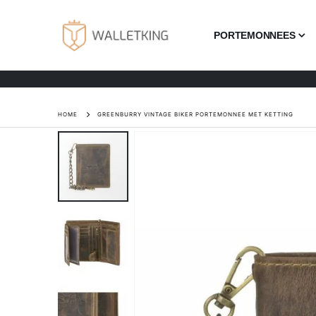
PORTEMONNEES
HOME
GREENBURRY VINTAGE BIKER PORTEMONNEE MET KETTING
Ga
naar
het
einde
van
de
afbeeldingen-
gallerij