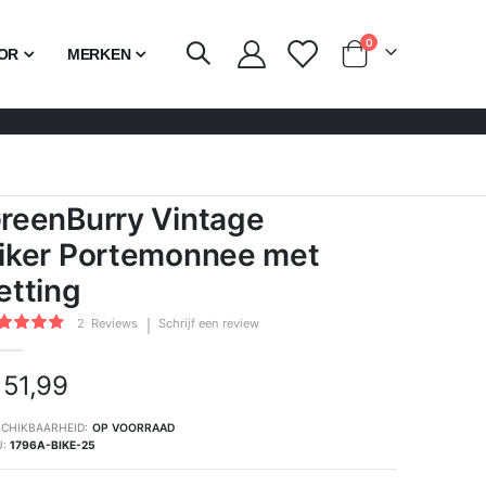
producten
0
OR
MERKEN
Cart
reenBurry Vintage
iker Portemonnee met
etting
rdering:
2
Reviews
Schrijf een review
100
of
 51,99
CHIKBAARHEID:
OP VOORRAAD
U
1796A-BIKE-25