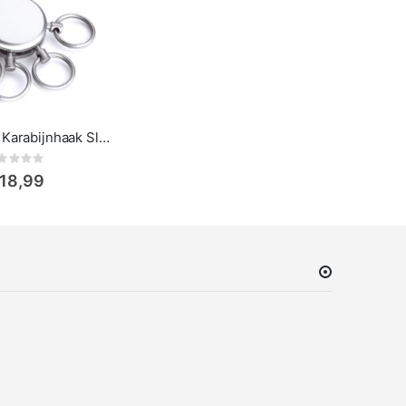
Troika Patent Karabijnhaak Sleutelhanger met Afneembare Ringen
Rating:
 18,99