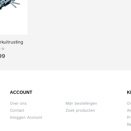
rkuitrusting
ing:
99
ACCOUNT
K
Over ons
Mijn bestellingen
O
Contact
Zoek producten
A
Inloggen Account
Pr
Re