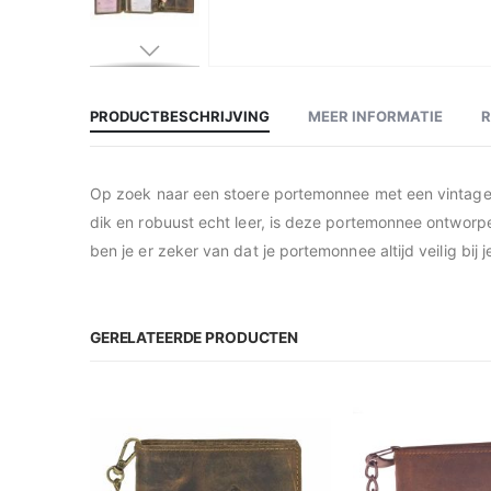
Ga
naar
het
begin
PRODUCTBESCHRIJVING
MEER INFORMATIE
van
de
afbeeldingen-
gallerij
Op zoek naar een stoere portemonnee met een vintage u
dik en robuust echt leer, is deze portemonnee ontworpe
ben je er zeker van dat je portemonnee altijd veilig bij je
GERELATEERDE PRODUCTEN