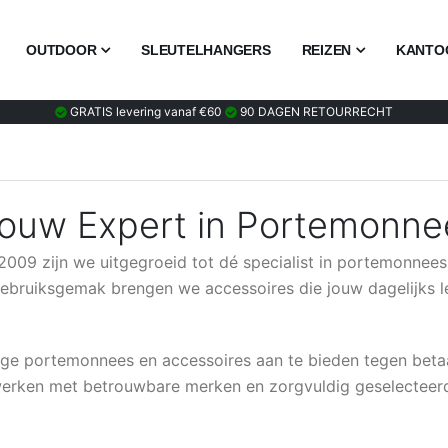
OUTDOOR
SLEUTELHANGERS
REIZEN
KANTO
GRATIS levering vanaf €60
90 DAGEN RETOURRECHT
 Jouw Expert in Portemonne
n 2009 zijn we uitgegroeid tot dé specialist in portemonne
gebruiksgemak brengen we accessoires die jouw dagelijks 
ge portemonnees en accessoires aan te bieden tegen betaa
 werken met betrouwbare merken en zorgvuldig geselecteer