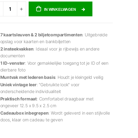
IN WINKELWAGEN
7 kaartsleuven & 2 biljetcompartimenten
: Uitgebreide
opslag voor kaarten en bankbiljetten
2 insteekvakken
: Ideaal voor je rijbewijs en andere
documenten
1 ID-venster
: Voor gemakkelijke toegang tot je ID of een
dierbare foto
Muntvak met lederen basis
: Houdt je kleingeld veilig
Uniek vintage leer
: "Gebruikte look" voor
onderscheidende individualiteit
Praktisch formaat
: Comfortabel draagbaar met
ongeveer 12.5 x 9.5 x 2.5 cm
Cadeaubox inbegrepen
: Wordt geleverd in een stijlvolle
doos, klaar om cadeau te geven