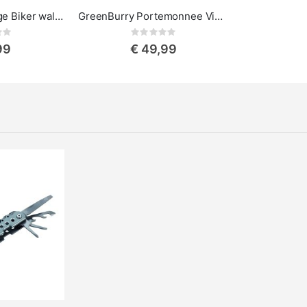
GreenBurry Vintage Biker wallet - Motor
GreenBurry Portemonnee Vintage
ing:
Rating:
0%
99
€ 49,99