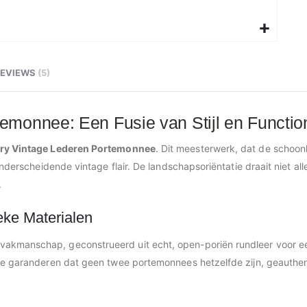
REVIEWS
5
monnee: Een Fusie van Stijl en Functiona
ry Vintage Lederen Portemonnee
. Dit meesterwerk, dat de schoon
onderscheidende vintage flair. De landschapsoriëntatie draait niet all
.
ke Materialen
kmanschap, geconstrueerd uit echt, open-poriën rundleer voor een 
ie garanderen dat geen twee portemonnees hetzelfde zijn, geauthent