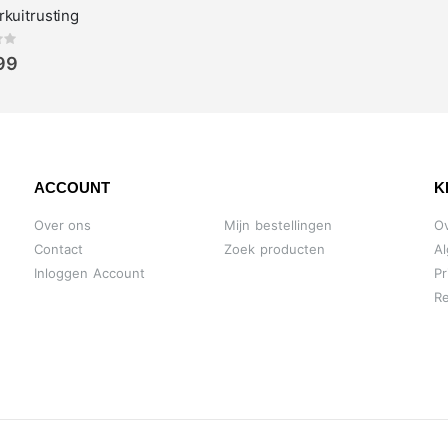
rkuitrusting
ing:
99
ACCOUNT
K
Over ons
Mijn bestellingen
O
Contact
Zoek producten
A
Inloggen Account
Pr
Re