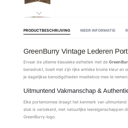
Ga
naar
het
begin
PRODUCTBESCHRIJVING
MEER INFORMATIE
van
de
afbeeldingen-
gallerij
GreenBurry Vintage Lederen Porte
Ervaar de ultieme klassieke esthetiek met de
GreenBur
benadrukt, boeit met zijn rijke antieke bruine kleur en 
je dagelijkse benodigdheden moeiteloos mee te nemen
Uitmuntend Vakmanschap & Authentie
Elke portemonnee draagt het kenmerk van uitmuntend va
stuk is verzekerd, met natuurlijke leereigenschappen d
GreenBurry-logo.