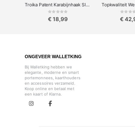
Troika Patent Karabijnhaak Sleutelhanger met Afneembare Ringen
Topkwaliteit We
Rating:
Rat
0%
0%
€ 18,99
€ 42,
ONGEVEER WALLETKING
Bij Walletking hebben we
elegante, moderne en smart
portemonnees, kaarthouders
en accessoires verzameld.
Koop online en betaal met
een kaart of Klarna.