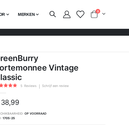
producten
0
OR
MERKEN
Cart
reenBurry
ortemonnee Vintage
lassic
rdering:
5
Reviews
Schrijf een review
100
of
 38,99
CHIKBAARHEID:
OP VOORRAAD
U
1705-25