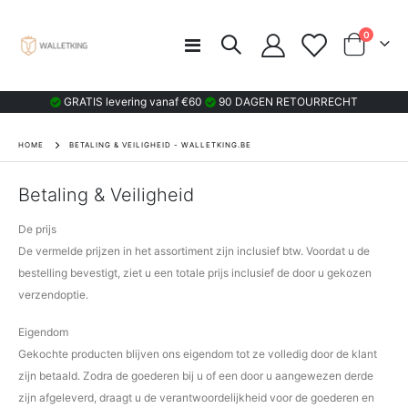
product
0
Toggle
Cart
Nav
GRATIS levering vanaf €60
90 DAGEN RETOURRECHT
HOME
BETALING & VEILIGHEID - WALLETKING.BE
Betaling & Veiligheid
De prijs
De vermelde prijzen in het assortiment zijn inclusief btw. Voordat u de
bestelling bevestigt, ziet u een totale prijs inclusief de door u gekozen
verzendoptie.
Eigendom
Gekochte producten blijven ons eigendom tot ze volledig door de klant
zijn betaald. Zodra de goederen bij u of een door u aangewezen derde
zijn afgeleverd, draagt u de verantwoordelijkheid voor de goederen en