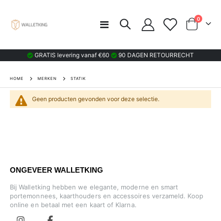
product
0
Toggle
Cart
Nav
GRATIS levering vanaf €60
90 DAGEN RETOURRECHT
HOME
MERKEN
STATIK
Geen producten gevonden voor deze selectie.
ONGEVEER WALLETKING
Bij Walletking hebben we elegante, moderne en smart
portemonnees, kaarthouders en accessoires verzameld. Koop
online en betaal met een kaart of Klarna.