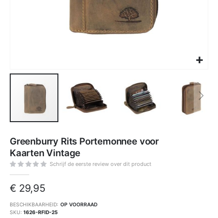
Ga
naar
Greenburry Rits Portemonnee voor
het
begin
Kaarten Vintage
van
de
afbeeldingen-
Schrijf de eerste review over dit product
gallerij
€ 29,95
BESCHIKBAARHEID:
OP VOORRAAD
SKU
1626-RFID-25