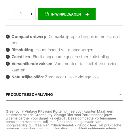
IN WINKELWAGEN
Compact ontwerp
: Gemakkelijk op te bergen in broekzak of
tas
Ritssluiting
: Houdt inhoud veilig opgeborgen
Zacht leer
: Biedt aangename grip en stoere uitstraling
Verschillende vakken
: Voor munten, bankbiljetten en vier
kaarten
Natuurlijke oliën
: Zorgt voor unieke vintage look
PRODUCTBESCHRIJVING
Greenburry Vintage Rits rond Portemonnee voor Kaarten Maak een
statement met de Greenburry Vintage Rits rond Portemonnee jouw
ultieme partner voor dagelijks gebruik. Deze compacte Portemonnee
combineert moeiteloos stijl met functionaliteit, gemaakt van
hoogwaardig, duurzaam en milieuvriendelijk gelooid leer. Het praktische
ontwerp, voorzien van een veilige ritssluiting, biedt voldoende ruimte