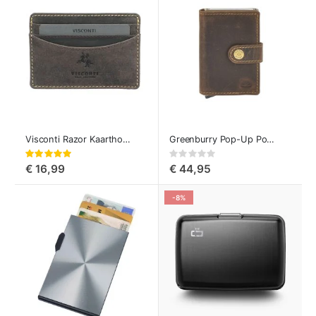
Visconti Razor Kaarthouder
Greenburry Pop-Up Portemonnee Vintage
Waardering:
Rating:
100%
0%
€ 16,99
€ 44,95
-8%