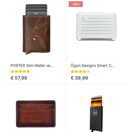
-20%
PORTER Slim Wallet van Pularys
Ögon Designs Smart Credit Card Case V2 Aluminium Portemonnee
Waardering:
Waardering:
100%
80%
€ 57,99
€ 39,99