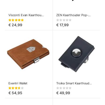
Visconti Evan Kaarthouder
ZEN Kaarthouder Pop-Up
Waardering:
Rating:
100%
0%
€ 24,99
€ 17,99
Exentri Wallet
Troika Smart Kaarthouder met AirTag-houder
Waardering:
Rating:
73%
0%
€ 54,95
€ 49,99