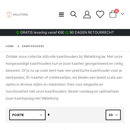
product
0
Toggle
Cart
Nav
GRATIS levering vanaf €60
90 DAGEN RETOURRECHT
HOME
KAARTHOUDERS
Ontdek onze collectie stijlvolle kaarthouders bij Walletking.be. Met onze
hoogwaardige kaarthouders kun je jouw kaarten georganiseerd en veilig
bewaren. Of je nu op zoek bent naar een praktische kaarthouder voor je
bankpasjes, ID-kaarten of visitekaartjes, wij bieden een breed scala aan
opties in diverse stijlen en materialen. Kies voor elegantie en
functionaliteit met onze kaarthouders. Bestel vandaag en optimaliseer
jouw kaartopslag met Walletking
Van
hoog
naar
laag
sorteren