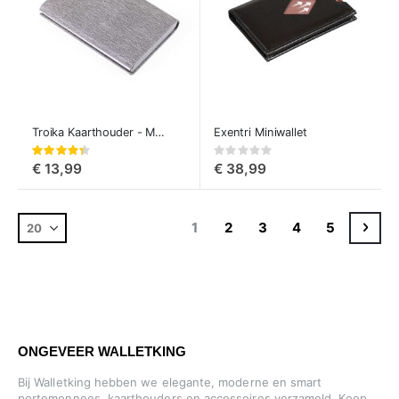
Troika Kaarthouder - Marble Safe
Exentri Miniwallet
Waardering:
Rating:
87%
0%
€ 13,99
€ 38,99
Pagina
U lees momenteel pagina
Pagina
Pagina
Pagina
Pagina
Pagi
Door
1
2
3
4
5
ONGEVEER WALLETKING
Bij Walletking hebben we elegante, moderne en smart
portemonnees, kaarthouders en accessoires verzameld. Koop