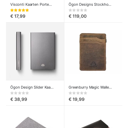
Visconti Kaarten Portemonnee Nelson
Ögon Designs Stockholm Smart Case V2.0 Creditcardhouder Carbon fiber
Waardering:
Rating:
100%
0%
€ 17,99
€ 119,00
Ögon Design Slider Kaarthouder Aluminum
Greenburry Magic Wallet Vintage
Rating:
Rating:
0%
0%
€ 38,99
€ 19,99