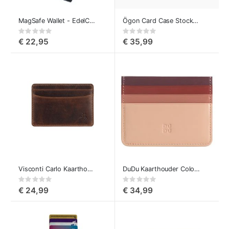
MagSafe Wallet - EdelCard van Troika
Ögon Card Case Stockholm
Rating:
Rating:
0%
0%
€ 22,95
€ 35,99
Visconti Carlo Kaarthouder
DuDu Kaarthouder Colorful Svalbard
Rating:
Rating:
0%
0%
€ 24,99
€ 34,99