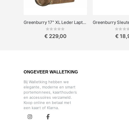
Greenburry 17" XL Leder Laptoptas uit de Vintage Serie
Rating:
Rat
0%
0%
€ 229,00
€ 18,
ONGEVEER WALLETKING
Bij Walletking hebben we
elegante, moderne en smart
portemonnees, kaarthouders
en accessoires verzameld.
Koop online en betaal met
een kaart of Klarna.