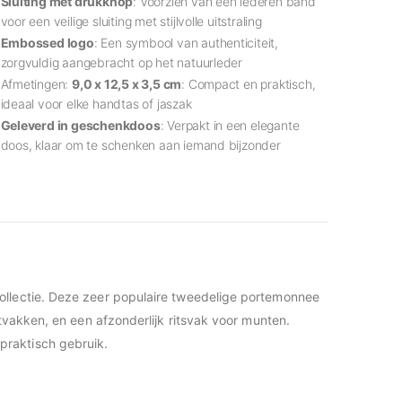
Sluiting met drukknop
: Voorzien van een lederen band
voor een veilige sluiting met stijlvolle uitstraling
Embossed logo
: Een symbool van authenticiteit,
zorgvuldig aangebracht op het natuurleder
Afmetingen:
9,0 x 12,5 x 3,5 cm
: Compact en praktisch,
ideaal voor elke handtas of jaszak
Geleverd in geschenkdoos
: Verpakt in een elegante
doos, klaar om te schenken aan iemand bijzonder
ollectie. Deze zeer populaire tweedelige portemonnee
tvakken, en een afzonderlijk ritsvak voor munten.
praktisch gebruik.