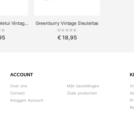
Greenburry Sleuteletui Vintage Leren
Greenburry Vintage Sleuteltas
ing:
Rating:
0%
95
€ 18,95
ACCOUNT
K
Over ons
Mijn bestellingen
O
Contact
Zoek producten
A
Inloggen Account
Pr
Re