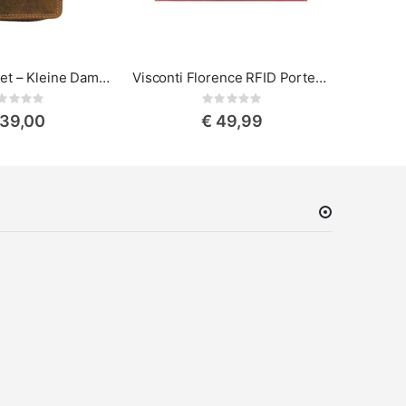
Visconti Rocket – Kleine Damesportemonnee
Visconti Florence RFID Portemonnee Dames Bruin Leer
Rating:
Rating:
0%
 39,00
€ 49,99