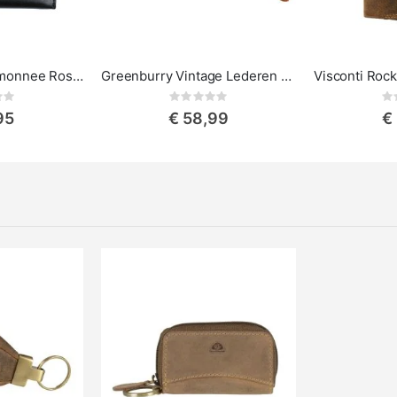
A. Eriksson Portemonnee Rosala
Greenburry Vintage Lederen Dames Portemonnee met Rits
ing:
Rating:
0%
0%
95
€ 58,99
€