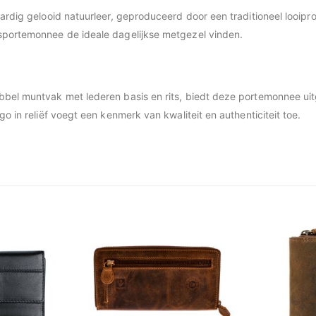
aardig gelooid natuurleer, geproduceerd door een traditioneel looip
sportemonnee de ideale dagelijkse metgezel vinden.
ubbel muntvak met lederen basis en rits, biedt deze portemonnee ui
o in reliëf voegt een kenmerk van kwaliteit en authenticiteit toe.