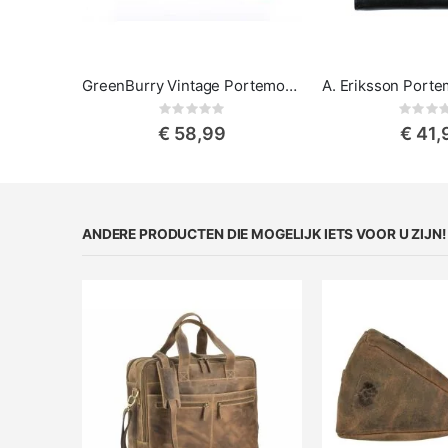
GreenBurry Vintage Portemonnee Flap
Rating:
Rat
0%
0%
€ 58,99
€ 41,
ANDERE PRODUCTEN DIE MOGELIJK IETS VOOR U ZIJN!