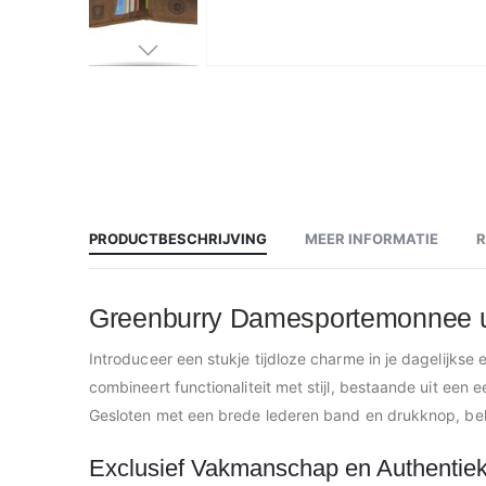
Ga
naar
het
begin
van
de
afbeeldingen-
gallerij
PRODUCTBESCHRIJVING
MEER INFORMATIE
Greenburry Damesportemonnee uit
Introduceer een stukje tijdloze charme in je dagelijkse
combineert functionaliteit met stijl, bestaande uit een
Gesloten met een brede lederen band en drukknop, bel
Exclusief Vakmanschap en Authentiek