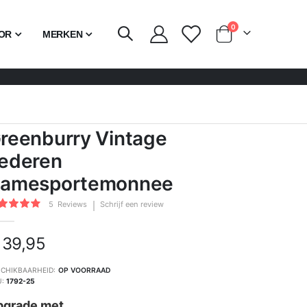
producten
0
OR
MERKEN
Cart
reenburry Vintage
ederen
amesportemonnee
rdering:
5
Reviews
Schrijf een review
100
of
 39,95
CHIKBAARHEID:
OP VOORRAAD
U
1792-25
pgrade met