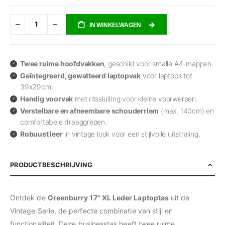
IN WINKELWAGEN
Twee ruime hoofdvakken
, geschikt voor smalle A4-mappen.
Geïntegreerd, gewatteerd laptopvak
voor laptops tot
39x29cm.
Handig voorvak
met ritssluiting voor kleine voorwerpen.
Verstelbare en afneembare schouderriem
(max. 140cm) en
comfortabele draaggrepen.
Robuust leer
in vintage look voor een stijlvolle uitstraling.
PRODUCTBESCHRIJVING
Ontdek de
Greenburry 17" XL Leder Laptoptas
uit de
Vintage Serie, de perfecte combinatie van stijl en
functionaliteit. Deze businesstas heeft twee ruime