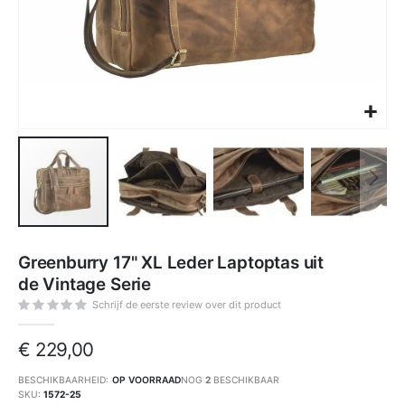
Ga
naar
Greenburry 17" XL Leder Laptoptas uit
het
begin
de Vintage Serie
van
de
afbeeldingen-
Schrijf de eerste review over dit product
gallerij
€ 229,00
BESCHIKBAARHEID:
OP VOORRAAD
NOG
2
BESCHIKBAAR
SKU
1572-25