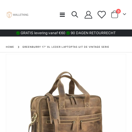
product
0
Toggle
Cart
Nav
GRATIS levering vanaf €60
90 DAGEN RETOURRECHT
HOME
GREENBURRY 17" XL LEDER LAPTOPTAS UIT DE VINTAGE SERIE
Ga
naar
het
einde
van
de
afbeeldingen-
gallerij