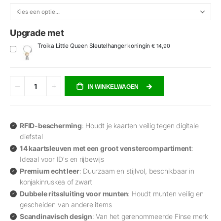
Upgrade met
Troika Little Queen Sleutelhanger koningin
€ 14,90
IN WINKELWAGEN
RFID-bescherming
: Houdt je kaarten veilig tegen digitale
diefstal
14 kaartsleuven met een groot venstercompartiment
:
Ideaal voor ID's en rijbewijs
Premium echt leer
: Duurzaam en stijlvol, beschikbaar in
konjakinruskea of zwart
Dubbele ritssluiting voor munten
: Houdt munten veilig en
gescheiden van andere items
Scandinavisch design
: Van het gerenommeerde Finse merk