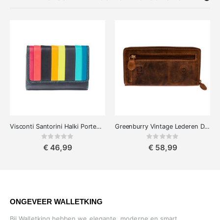
Visconti Santorini Halki Portemonnee Dames Meerkleurig Leer
Greenburry Vintage Lederen Dames Portemonnee met Rits
Rating:
Rating:
0%
0%
€ 46,99
€ 58,99
ONGEVEER WALLETKING
Bij Walletking hebben we elegante, moderne en smart