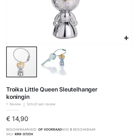
Ga
naar
Troika Little Queen Sleutelhanger
het
begin
koningin
van
de
afbeeldingen-
1
Review
Schrijf een review
gallerij
€ 14,90
BESCHIKBAARHEID:
OP VOORRAAD
NOG
5
BESCHIKBAAR
SKU
KR9-37/CH