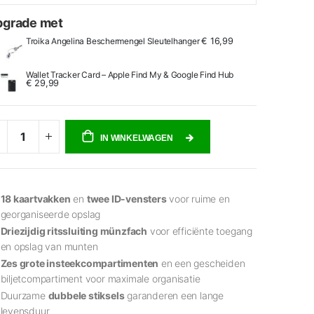
pgrade met
Troika Angelina Beschermengel Sleutelhanger
€ 16,99
Wallet Tracker Card – Apple Find My & Google Find Hub
€ 29,99
IN WINKELWAGEN
18 kaartvakken
en
twee ID-vensters
voor ruime en
georganiseerde opslag
Driezijdig ritssluiting münzfach
voor efficiënte toegang
en opslag van munten
Zes grote insteekcompartimenten
en een gescheiden
biljetcompartiment voor maximale organisatie
Duurzame
dubbele stiksels
garanderen een lange
levensduur