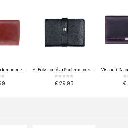
Visconti Damesportemonnee Florence Matinee
A. Eriksson Åva Portemonnee Klein
ing:
Rating:
0%
0%
99
€ 29,95
€