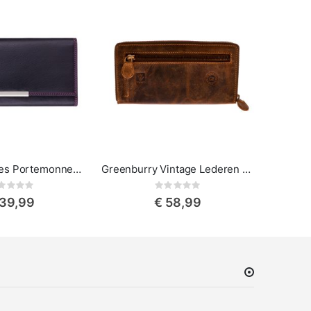
Visconti Dames Portemonnee Rio Paloma
Greenburry Vintage Lederen Dames Portemonnee met Rits
Rating:
Rating:
0%
 39,99
€ 58,99