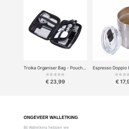
Troika Organiser Bag - Pouch voor make-up, elektronica en accessoires zwart
Rating:
Rat
0%
0%
€ 23,99
€ 17,
ONGEVEER WALLETKING
Bij Walletking hebben we