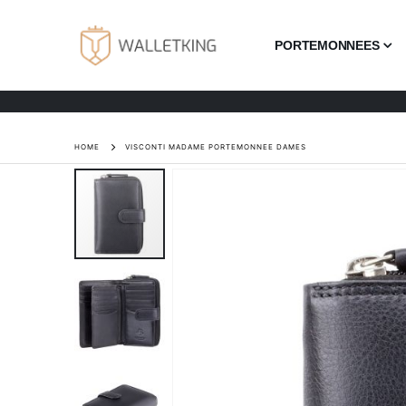
PORTEMONNEES
HOME
VISCONTI MADAME PORTEMONNEE DAMES
Ga
naar
het
einde
van
de
afbeeldingen-
gallerij