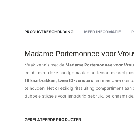
Ga
naar
het
begin
PRODUCTBESCHRIJVING
MEER INFORMATIE
R
van
de
afbeeldingen-
gallerij
Madame Portemonnee voor Vrouwe
Maak kennis met de
Madame Portemonnee voor Vro
combineert deze handgemaakte portemonnee verfijning m
18 kaartvakken
,
twee ID-vensters
, en meerdere compa
te houden. Het driezijdig ritssluiting compartiment aa
dubbele stiksels voor langdurig gebruik, belichaamt 
GERELATEERDE PRODUCTEN