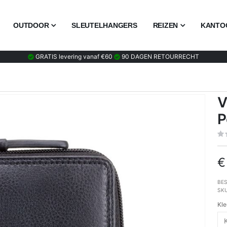
OUTDOOR
SLEUTELHANGERS
REIZEN
KANTO
GRATIS levering vanaf €60
90 DAGEN RETOURRECHT
V
P
€
BES
SK
Kle