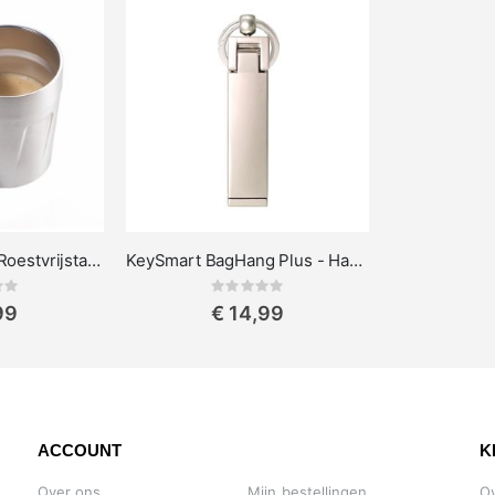
Espresso Doppio Roestvrijstalen thermomok
KeySmart BagHang Plus - Handige Handtashouder & Telefoonstandaard met Sleutelhanger
ing:
Rating:
0%
99
€ 14,99
ACCOUNT
K
Over ons
Mijn bestellingen
O