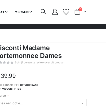
producten
0
OR
MERKEN
Cart
isconti Madame
ortemonnee Dames
Schrijf de eerste review over dit product
 39,99
CHIKBAARHEID:
OP VOORRAAD
U
VISCONTIHT33
uren