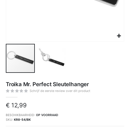
Ga
naar
Troika Mr. Perfect Sleutelhanger
het
begin
van
Schrijf de eerste review over dit product
de
afbeeldingen-
gallerij
€ 12,99
BESCHIKBAARHEID:
OP VOORRAAD
SKU
KR8-54/BK