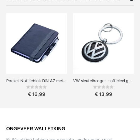
Pocket Notitieblok DIN A7 met Tool Pen Zwart
VW sleutelhanger - officieel gelicentieerd
Rating:
Rating:
0%
0%
€ 16,99
€ 13,99
ONGEVEER WALLETKING
Bij Walletking hebben we elegante, moderne en smart