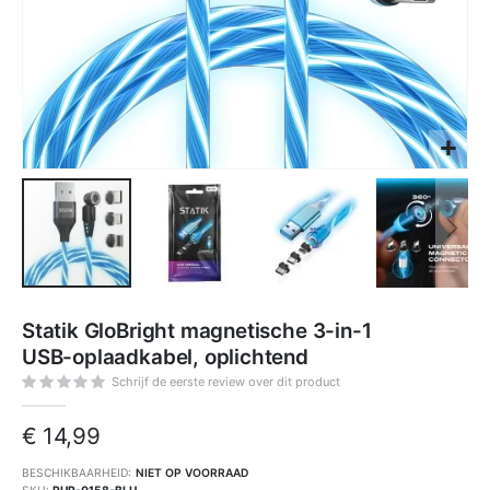
Ga
naar
Statik GloBright magnetische 3-in-1
het
begin
USB-oplaadkabel, oplichtend
van
de
afbeeldingen-
Schrijf de eerste review over dit product
gallerij
€ 14,99
BESCHIKBAARHEID:
NIET OP VOORRAAD
SKU
PUP-0158-BLU