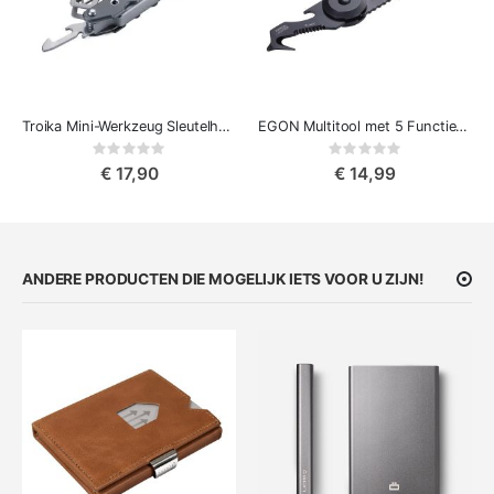
Troika Mini-Werkzeug Sleutelhanger met 7 Functies - Reisgereedschap
EGON Multitool met 5 Functies - Essentieel voor Elke Dag
Rating:
Rating:
0%
0%
€ 17,90
€ 14,99
ANDERE PRODUCTEN DIE MOGELIJK IETS VOOR U ZIJN!