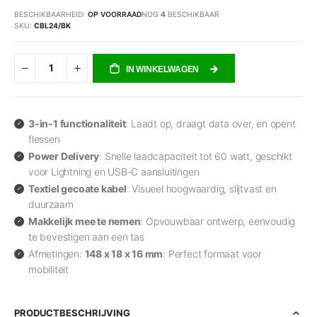
BESCHIKBAARHEID:
OP VOORRAAD
NOG
4
BESCHIKBAAR
SKU
CBL24/BK
IN WINKELWAGEN
3-in-1 functionaliteit
: Laadt op, draagt data over, en opent
flessen
Power Delivery
: Snelle laadcapaciteit tot 60 watt, geschikt
voor Lightning en USB-C aansluitingen
Textiel gecoate kabel
: Visueel hoogwaardig, slijtvast en
duurzaam
Makkelijk mee te nemen
: Opvouwbaar ontwerp, eenvoudig
te bevestigen aan een tas
Afmetingen:
148 x 18 x 16 mm
: Perfect formaat voor
mobiliteit
PRODUCTBESCHRIJVING