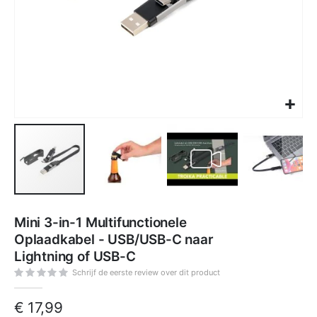
Ga
naar
Mini 3-in-1 Multifunctionele
het
begin
Oplaadkabel - USB/USB-C naar
van
de
Lightning of USB-C
afbeeldingen-
gallerij
Schrijf de eerste review over dit product
€ 17,99