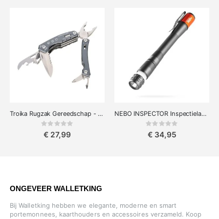
Troika Rugzak Gereedschap - 15 Functies Multitool voor Elke Situatie
NEBO INSPECTOR Inspectielamp- Penlamp 500+ FLEX Oplaadbaar
Rating:
Rating:
0%
0%
€ 27,99
€ 34,95
ONGEVEER WALLETKING
Bij Walletking hebben we elegante, moderne en smart
portemonnees, kaarthouders en accessoires verzameld. Koop