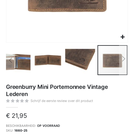
Ga
naar
Greenburry Mini Portemonnee Vintage
het
begin
Lederen
van
de
afbeeldingen-
Schrijf de eerste review over dit product
gallerij
€ 21,95
BESCHIKBAARHEID:
OP VOORRAAD
SKU
1660-25