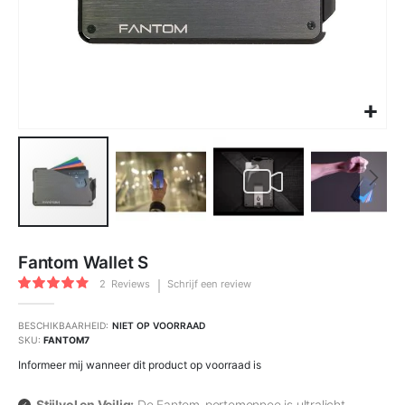
Ga
naar
Fantom Wallet S
het
begin
Waardering:
van
2
Reviews
Schrijf een review
80
100
de
% of
afbeeldingen-
gallerij
BESCHIKBAARHEID:
NIET OP VOORRAAD
SKU
FANTOM7
Informeer mij wanneer dit product op voorraad is
Stijlvol en Veilig:
De Fantom-portemonnee is ultralicht,