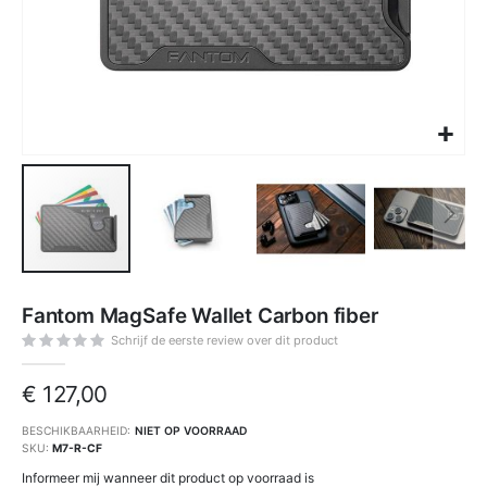
Ga
naar
Fantom MagSafe Wallet Carbon fiber
het
begin
van
Schrijf de eerste review over dit product
de
afbeeldingen-
gallerij
€ 127,00
BESCHIKBAARHEID:
NIET OP VOORRAAD
SKU
M7-R-CF
Informeer mij wanneer dit product op voorraad is