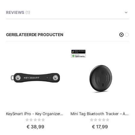
REVIEWS
1
GERELATEERDE PRODUCTEN
KeySmart iPro - Key Organizer-sleutelhanger met Apple Find My App
Mini Tag Bluetooth Tracker – Apple Find My & Google Find Hub
Rating:
Rating:
0%
0%
€ 38,99
€ 17,99