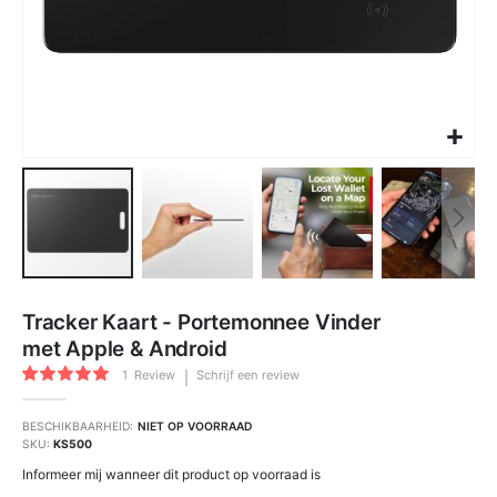
Ga
naar
Tracker Kaart - Portemonnee Vinder
het
begin
met Apple & Android
van
de
Waardering:
afbeeldingen-
1
Review
Schrijf een review
100
100
gallerij
% of
BESCHIKBAARHEID:
NIET OP VOORRAAD
SKU
KS500
Informeer mij wanneer dit product op voorraad is