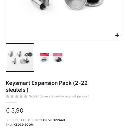
Ga
naar
Keysmart Expansion Pack (2-22
het
begin
sleutels )
van
de
afbeeldingen-
Schrijf de eerste review over dit product
gallerij
€ 5,90
BESCHIKBAARHEID:
NIET OP VOORRAAD
SKU
KS072-ECOM