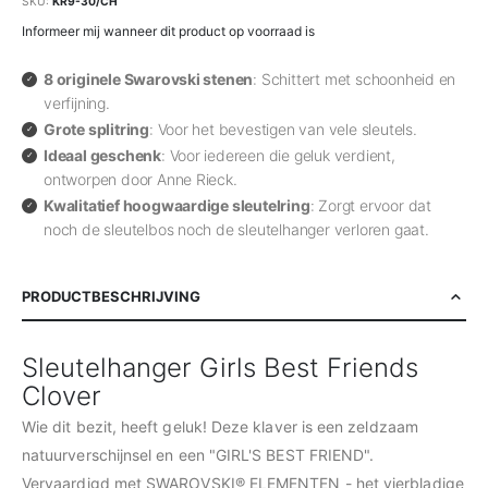
SKU
KR9-30/CH
Informeer mij wanneer dit product op voorraad is
8 originele Swarovski stenen
: Schittert met schoonheid en
verfijning.
Grote splitring
: Voor het bevestigen van vele sleutels.
Ideaal geschenk
: Voor iedereen die geluk verdient,
ontworpen door Anne Rieck.
Kwalitatief hoogwaardige sleutelring
: Zorgt ervoor dat
noch de sleutelbos noch de sleutelhanger verloren gaat.
PRODUCTBESCHRIJVING
Sleutelhanger Girls Best Friends
Clover
Wie dit bezit, heeft geluk! Deze klaver is een zeldzaam
natuurverschijnsel en een "GIRL'S BEST FRIEND".
Vervaardigd met SWAROVSKI® ELEMENTEN - het vierbladige