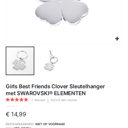
Ga
naar
Girls Best Friends Clover Sleutelhanger
het
begin
met SWAROVSKI® ELEMENTEN
van
de
Waardering:
afbeeldingen-
1
Review
Schrijf een review
100
100
gallerij
% of
€ 14,99
BESCHIKBAARHEID:
NIET OP VOORRAAD