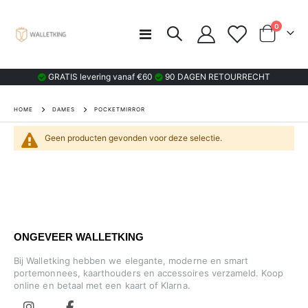
product
0
Toggle
Cart
Nav
GRATIS levering vanaf €60
90 DAGEN RETOURRECHT
HOME
DAMES
POCKETMIRROR
Geen producten gevonden voor deze selectie.
ONGEVEER WALLETKING
Bij Walletking hebben we elegante, moderne en smart
portemonnees, kaarthouders en accessoires verzameld. Koop
online en betaal met een kaart of Klarna.